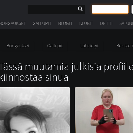
BONGAUKSET
GALLUPIT
BLOGIT
KLUBIT
DEITTI
SATUN
Bongaukset
Gallupit
Lähetetyt
Rekister
Tässä muutamia julkisia profiile
kiinnostaa sinua