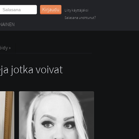
Kirjaudu
Liity käyttäjäksi
Salasana unohtunut?
NAINEN
öidy »
ja jotka voivat