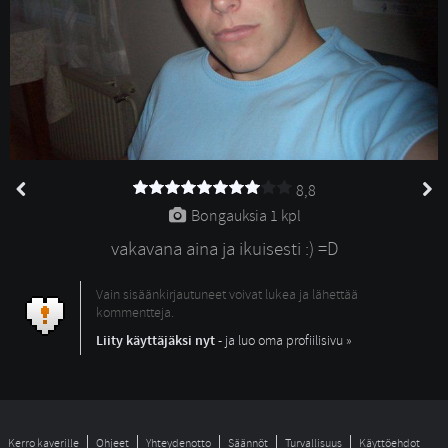
8,8
Bongauksia 
1 kpl
vakavana aina ja ikuisesti :) =D
Vain sisäänkirjautuneet voivat lukea ja lähettää
kommentteja.
Liity käyttäjäksi nyt
- ja luo oma profiilisivu »
Kerro kaverille
Ohjeet
Yhteydenotto
Säännöt
Turvallisuus
Käyttöehdot