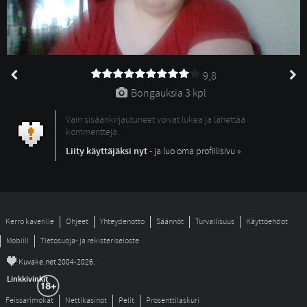
9,8
Bongauksia 
3 kpl
Vain sisäänkirjautuneet voivat lukea ja lähettää
kommentteja.
Liity käyttäjäksi nyt
- ja luo oma profiilisivu »
Kerro kaverille
Ohjeet
Yhteydenotto
Säännöt
Turvallisuus
Käyttöehdot
Mobiili
Tietosuoja- ja rekisteriseloste
©
Kuvake.net 2004-2026.
Linkkivinkit
Feissarimokat
Nettikasinot
Pelit
Prosenttilaskuri