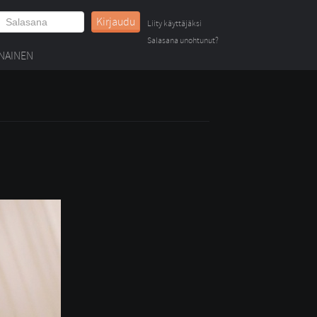
Kirjaudu
Liity käyttäjäksi
Salasana unohtunut?
NAINEN