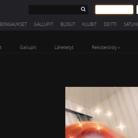
BONGAUKSET
GALLUPIT
BLOGIT
KLUBIT
DEITTI
SATUN
t
Gallupit
Lähetetyt
Rekisteröidy »