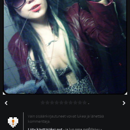
-
Vain sisäänkirjautuneet voivat lukea ja lähettää
kommentteja.
Liity käyttäjäksi nyt
- ja luo oma profiilisivu »