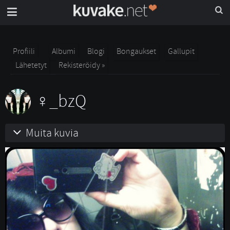
Profiili
Albumi
Blogi
Bongaukset
Gallupit
Lähetetyt
Rekisteröidy »
_bzQ
Muita kuvia