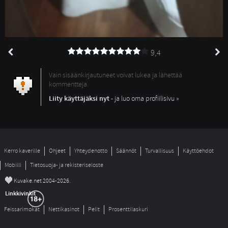
9,4
Vain sisäänkirjautuneet voivat lukea ja lähettää
kommentteja.
Liity käyttäjäksi nyt
- ja luo oma profiilisivu »
Kerro kaverille
Ohjeet
Yhteydenotto
Säännöt
Turvallisuus
Käyttöehdot
Mobiili
Tietosuoja- ja rekisteriseloste
©
Kuvake.net 2004-2026.
Linkkivinkit
Feissarimokat
Nettikasinot
Pelit
Prosenttilaskuri