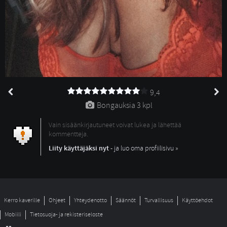
9,4
Bongauksia 
3 kpl
Vain sisäänkirjautuneet voivat lukea ja lähettää
kommentteja.
Liity käyttäjäksi nyt
- ja luo oma profiilisivu »
Kerro kaverille
Ohjeet
Yhteydenotto
Säännöt
Turvallisuus
Käyttöehdot
Mobiili
Tietosuoja- ja rekisteriseloste