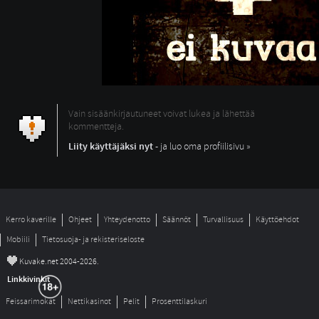
Vain sisäänkirjautuneet voivat lukea ja lähettää
kommentteja.
Liity käyttäjäksi nyt
- ja luo oma profiilisivu »
Kerro kaverille
Ohjeet
Yhteydenotto
Säännöt
Turvallisuus
Käyttöehdot
Mobiili
Tietosuoja- ja rekisteriseloste
©
Kuvake.net 2004-2026.
Linkkivinkit
Feissarimokat
Nettikasinot
Pelit
Prosenttilaskuri