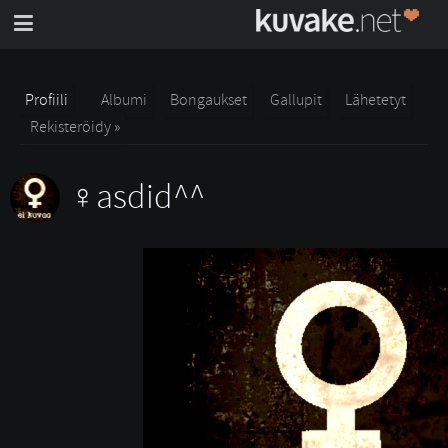
Profiili
Albumi
Bongaukset
Gallupit
Lähetetyt
Rekisteröidy »
asdid^^