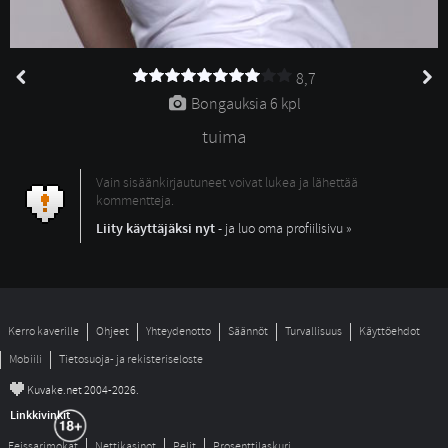
8,7
Bongauksia 
6 kpl
tuima
Vain sisäänkirjautuneet voivat lukea ja lähettää
kommentteja.
Liity käyttäjäksi nyt
- ja luo oma profiilisivu »
Kerro kaverille
Ohjeet
Yhteydenotto
Säännöt
Turvallisuus
Käyttöehdot
Mobiili
Tietosuoja- ja rekisteriseloste
©
Kuvake.net 2004-2026.
Linkkivinkit
Feissarimokat
Nettikasinot
Pelit
Prosenttilaskuri