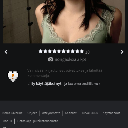
10
Bongauksia 
3 kpl
Vain sisäänkirjautuneet voivat lukea ja lähettää
kommentteja.
Liity käyttäjäksi nyt
- ja luo oma profiilisivu »
Kerro kaverille
Ohjeet
Yhteydenotto
Säännöt
Turvallisuus
Käyttöehdot
Mobiili
Tietosuoja- ja rekisteriseloste