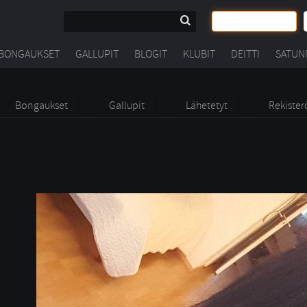
BONGAUKSET
GALLUPIT
BLOGIT
KLUBIT
DEITTI
SATUN
Bongaukset
Gallupit
Lähetetyt
Rekister