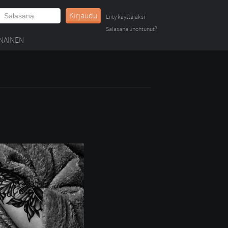
Kirjaudu
Liity käyttäjäksi
Salasana unohtunut?
NAINEN