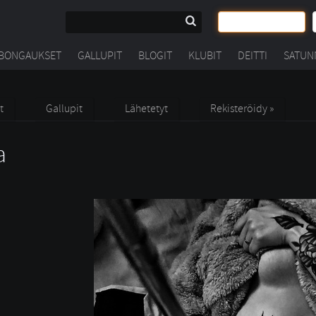
BONGAUKSET
GALLUPIT
BLOGIT
KLUBIT
DEITTI
SATUN
t
Gallupit
Lähetetyt
Rekisteröidy »
a