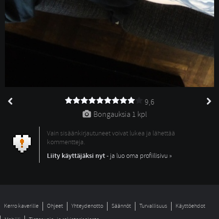
9,6
Bongauksia 
1 kpl
Vain sisäänkirjautuneet voivat lukea ja lähettää
kommentteja.
Liity käyttäjäksi nyt
- ja luo oma profiilisivu »
Kerro kaverille
Ohjeet
Yhteydenotto
Säännöt
Turvallisuus
Käyttöehdot