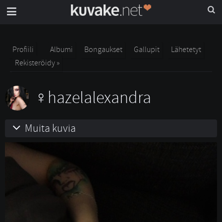
Profiili
Albumi
Bongaukset
Gallupit
Lähetetyt
Rekisteröidy »
hazelalexandra
Muita kuvia