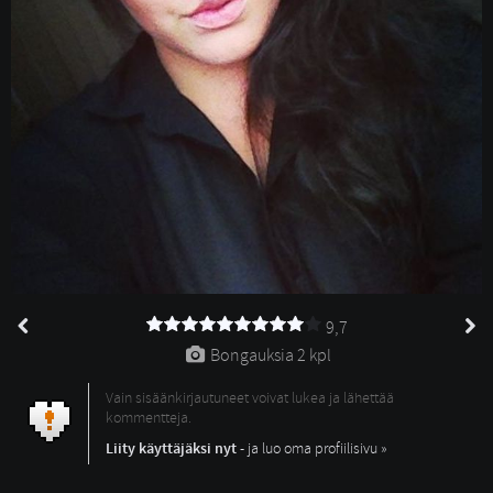
9,7
Bongauksia 
2 kpl
Vain sisäänkirjautuneet voivat lukea ja lähettää
kommentteja.
Liity käyttäjäksi nyt
- ja luo oma profiilisivu »