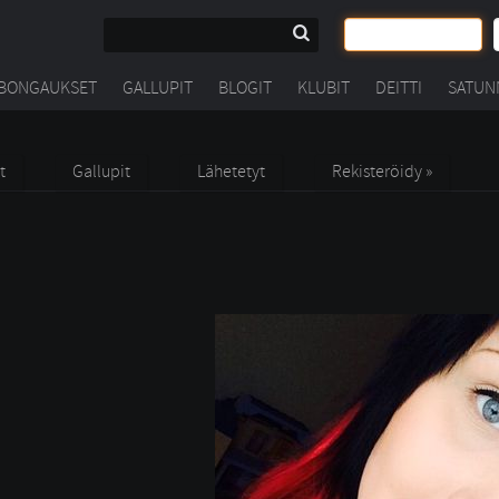
BONGAUKSET
GALLUPIT
BLOGIT
KLUBIT
DEITTI
SATUN
t
Gallupit
Lähetetyt
Rekisteröidy »