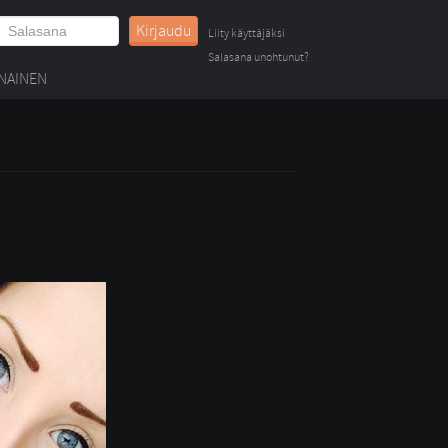
Kirjaudu
Liity käyttäjäksi
Salasana unohtunut?
NAINEN