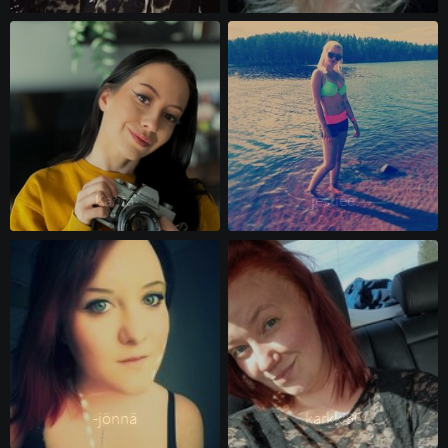
Karita 
jesuee 
-jönnä 
karkki96 