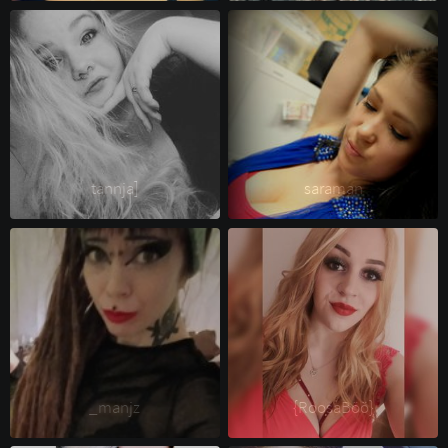
tannja] 
saraman 
_manjz 
{RoosaBöö} 