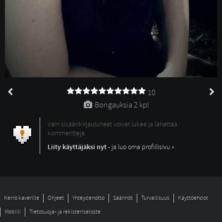
10
Bongauksia 
2 kpl
Vain sisäänkirjautuneet voivat lukea ja lähettää
kommentteja.
Liity käyttäjäksi nyt
- ja luo oma profiilisivu »
Kerro kaverille
Ohjeet
Yhteydenotto
Säännöt
Turvallisuus
Käyttöehdot
Mobiili
Tietosuoja- ja rekisteriseloste