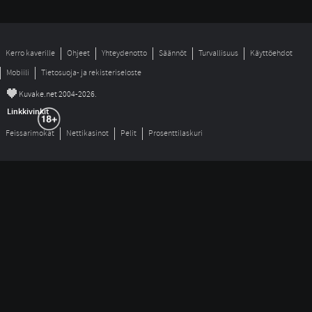
Kerro kaverille
Ohjeet
Yhteydenotto
Säännöt
Turvallisuus
Käyttöehdot
Mobiili
Tietosuoja- ja rekisteriseloste
©
Kuvake.net 2004-2026.
Linkkivinkit
Feissarimokat
Nettikasinot
Pelit
Prosenttilaskuri