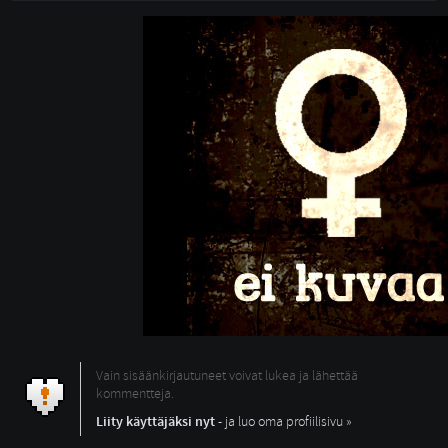
Vain sisäänkirjautuneet voivat lukea ja lähettää
kommentteja.
Liity käyttäjäksi nyt
- ja luo oma profiilisivu »