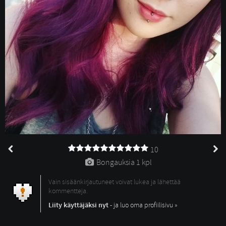
10
Bongauksia 
1 kpl
Vain sisäänkirjautuneet voivat lukea ja lähettää
kommentteja.
Liity käyttäjäksi nyt
- ja luo oma profiilisivu »