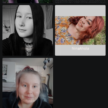
meluu^ 
NinaAhola 
linduska 