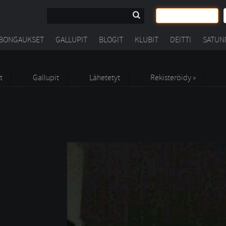
BONGAUKSET
GALLUPIT
BLOGIT
KLUBIT
DEITTI
SATUN
t
Gallupit
Lähetetyt
Rekisteröidy »