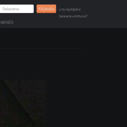
Kirjaudu
Liity käyttäjäksi
Salasana unohtunut?
NAINEN