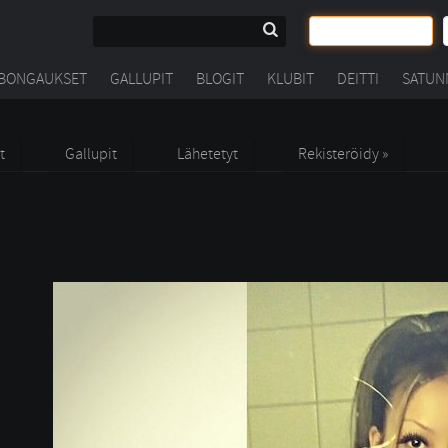
BONGAUKSET
GALLUPIT
BLOGIT
KLUBIT
DEITTI
SATUN
t
Gallupit
Lähetetyt
Rekisteröidy »