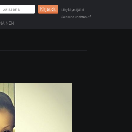
Kirjaudu
Liity käyttäjäksi
Salasana unohtunut?
NAINEN