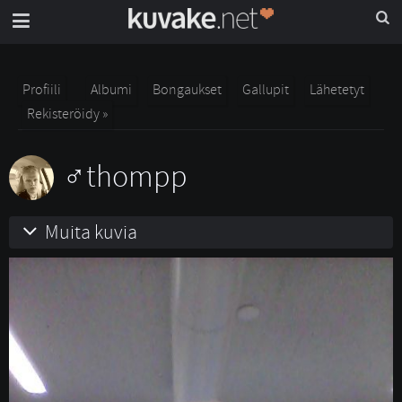
Profiili
Albumi
Bongaukset
Gallupit
Lähetetyt
Rekisteröidy »
thompp
Muita kuvia