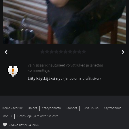
-
Vain sisäänkirjautuneet voivat lukea ja lähettää
kommentteja.
Liity käyttäjäksi nyt
- ja luo oma profiilisivu »
Kerro kaverille
Ohjeet
Yhteydenotto
Säännöt
Turvallisuus
Käyttöehdot
Mobiili
Tietosuoja- ja rekisteriseloste
©
Kuvake.net 2004-2026.