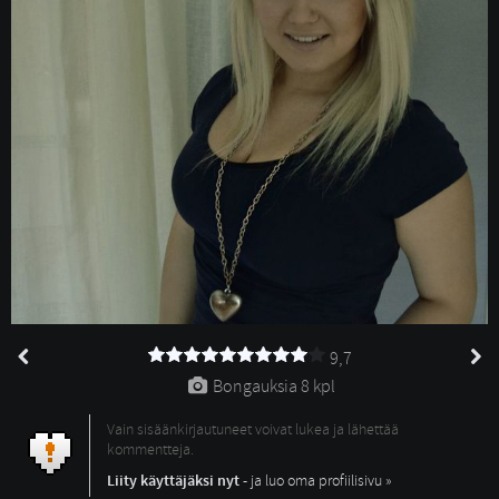
9,7
Bongauksia 
8 kpl
Vain sisäänkirjautuneet voivat lukea ja lähettää
kommentteja.
Liity käyttäjäksi nyt
- ja luo oma profiilisivu »