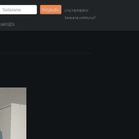
Kirjaudu
Liity käyttäjäksi
Salasana unohtunut?
NAINEN