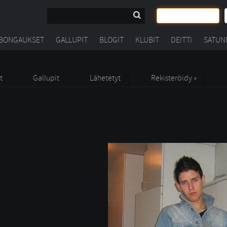
BONGAUKSET
GALLUPIT
BLOGIT
KLUBIT
DEITTI
SATUN
t
Gallupit
Lähetetyt
Rekisteröidy »