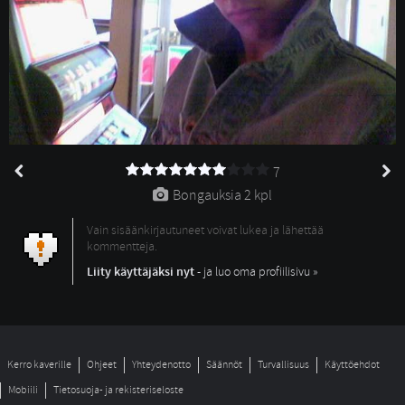
7
Bongauksia 
2 kpl
Vain sisäänkirjautuneet voivat lukea ja lähettää
kommentteja.
Liity käyttäjäksi nyt
- ja luo oma profiilisivu »
Kerro kaverille
Ohjeet
Yhteydenotto
Säännöt
Turvallisuus
Käyttöehdot
Mobiili
Tietosuoja- ja rekisteriseloste