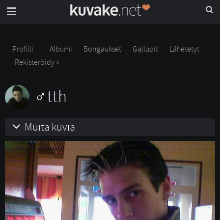
Profiili
Albumi
Bongaukset
Gallupit
Lähetetyt
Rekisteröidy »
tth
Muita kuvia