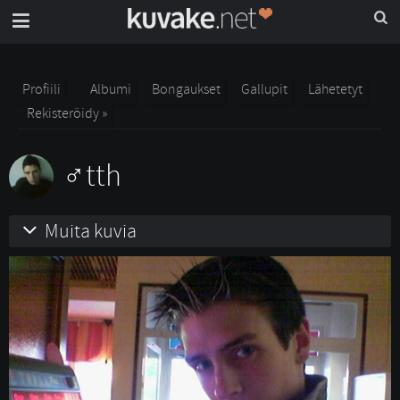
Profiili
Albumi
Bongaukset
Gallupit
Lähetetyt
Rekisteröidy »
tth
Muita kuvia