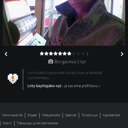
7
Bongauksia 
2 kpl
Vain sisäänkirjautuneet voivat lukea ja lähettää
kommentteja.
Liity käyttäjäksi nyt
- ja luo oma profiilisivu »
Kerro kaverille
Ohjeet
Yhteydenotto
Säännöt
Turvallisuus
Käyttöehdot
Mobiili
Tietosuoja- ja rekisteriseloste