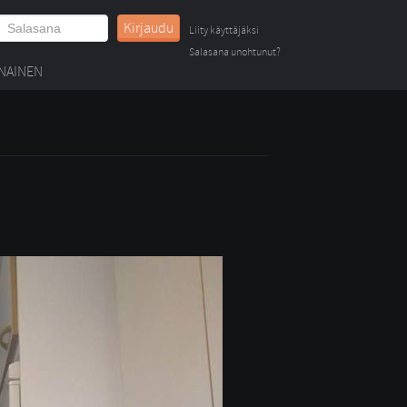
Kirjaudu
Liity käyttäjäksi
Salasana unohtunut?
NAINEN