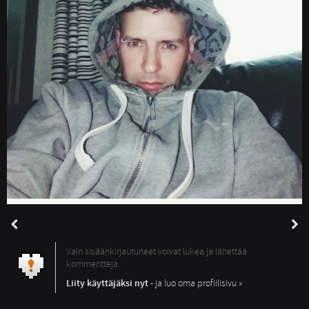
Vain sisäänkirjautuneet voivat lukea ja lähettää
kommentteja.
Liity käyttäjäksi nyt
- ja luo oma profiilisivu »