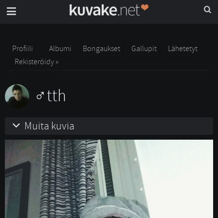
Profiili
Albumi
Bongaukset
Gallupit
Lähetetyt
Rekisteröidy »
tth
Muita kuvia