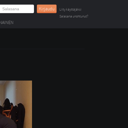
Kirjaudu
Liity käyttäjäksi
Salasana unohtunut?
NAINEN