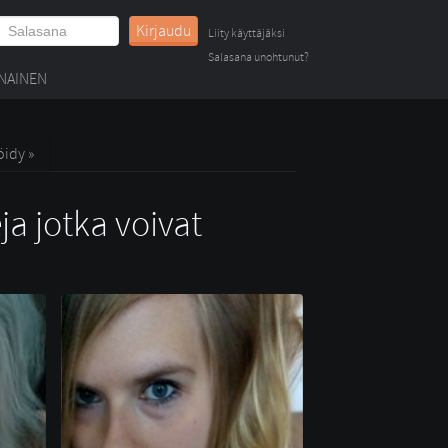
Kirjaudu
Liity käyttäjäksi
Salasana unohtunut?
NAINEN
öidy »
ja jotka voivat