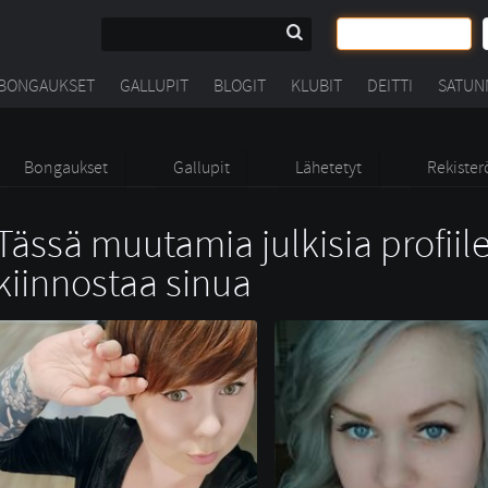
BONGAUKSET
GALLUPIT
BLOGIT
KLUBIT
DEITTI
SATUN
Bongaukset
Gallupit
Lähetetyt
Rekister
Tässä muutamia julkisia profiile
kiinnostaa sinua