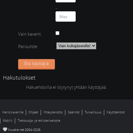
- 
Vain kaverit:
Parisuhde:
Etsi käyttäjiä
Hakutulokset
Hakuehdoilla ei löytynyt yhtään käyttäjää. 
Kerro kaverille
Ohjeet
Yhteydenotto
Säännöt
Turvallisuus
Käyttöehdot
Mobiili
Tietosuoja- ja rekisteriseloste
©
Kuvake.net 2004-2026.