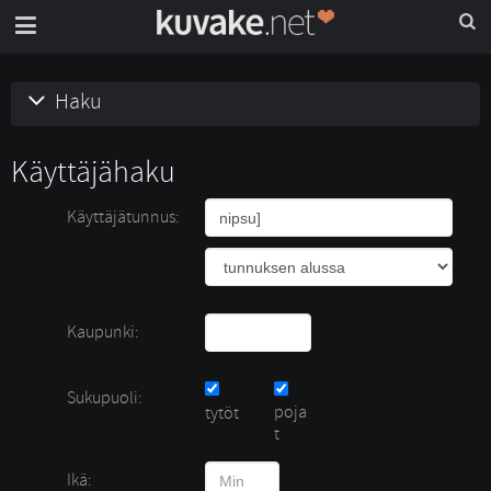
Haku
Käyttäjähaku
Käyttäjätunnus:
Kaupunki:
Sukupuoli:
poja
tytöt 
t
Ikä: