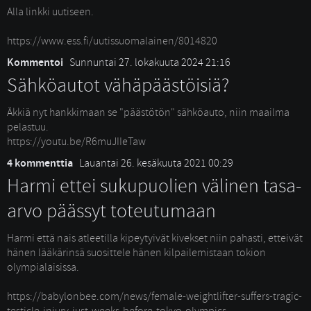
Alla linkki uutiseen.
https://www.ess.fi/uutissuomalainen/8014820 
Kommentoi
Sunnuntai 27. lokakuuta 2024 21:16
Sähköautot vähäpäästöisiä?
Äkkiä nyt hankkimaan se "päästötön" sähköauto, niin maailma 
pelastuu.
https://youtu.be/R6muJIIeTaw 
4 kommenttia
Lauantai 26. kesäkuuta 2021 00:29
Harmi ettei sukupuolien välinen tasa-
arvo päässyt toteutumaan
Harmi että nais atleetilla kipeytyivät kivekset niin pahasti, etteivät 
hänen lääkärinsä suosittele hänen kilpailemistaan tokion
olympialaisissa.
https://babylonbee.com/news/female-weightlifter-suffers-tragic-