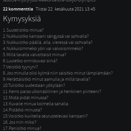
testicle-injury-just-weeks-before-tokyo-olympics
22 kommenttia
Tiistai 22. kesäkuuta 2021 13:45
Kymysyksiä
1.Suutelisitko minua?
2.Nukkuisitko kanssani sängyssä vai sohvalla?
3.Nukkuisitko päällä, alla, vieressä vai sohvalla?
4.Nukkuisimmeko yön vai valvoisimmeko?
5.Millä tavalla valvottaisit minua?
6.Luuletko onnistuvasi siinä?
7.Veisitkö tyynyni?
8.Jos minulla olisi kylmä niin saisitko minut lämpiämään?
9.Herättäisitkö minut aamulla ja millä tavalla?
10.Tulisitko uudestaan yökylään?
11.Kerro paras ulkonäöllinen ja henkinen piirteeni?
12.Mistä pidät minussa?
13.Kuvaile minua kolmella sanalla.
14.Pidätkö minusta?
15.Voisitko kuvitella seurustelevasi kanssani?
16.Jos niin miksi?
17.Panisitko minua?