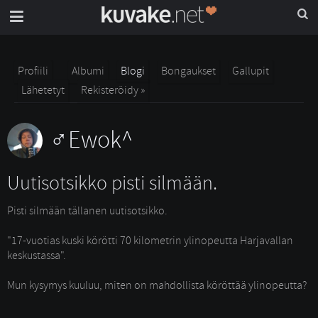
Profiili
Albumi
Blogi
Bongaukset
Gallupit
Lähetetyt
Rekisteröidy »
Ewok^
Uutisotsikko pisti silmään.
Pisti silmään tällanen uutisotsikko.
"17-vuotias kuski körötti 70 kilometrin ylinopeutta Harjavallan 
keskustassa".
Mun kysymys kuuluu, miten on mahdollista köröttää ylinopeutta? 