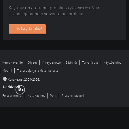
Käyttäjä on asettanut profiilinsa yksityiseksi. Vain
sisäänkirjautuneet voivat selata profiilia.
Liity käyttäjäksi!
Kerro kaverille
Ohjeet
Yhteydenotto
Säännöt
Turvallisuus
Käyttöehdot
Mobiili
Tietosuoja- ja rekisteriseloste
©
Kuvake.net 2004-2026.
Linkkivinkit
Feissarimokat
Nettikasinot
Pelit
Prosenttilaskuri