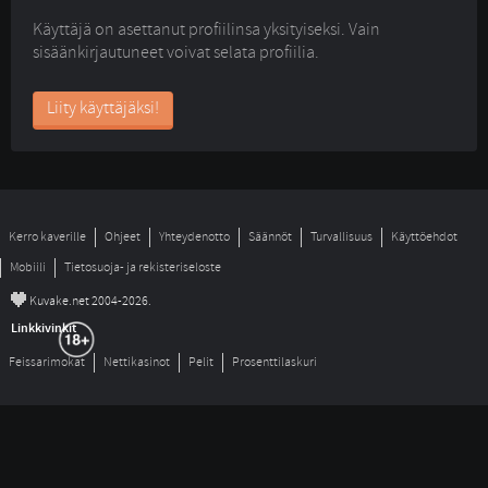
Käyttäjä on asettanut profiilinsa yksityiseksi. Vain
sisäänkirjautuneet voivat selata profiilia.
Liity käyttäjäksi!
Kerro kaverille
Ohjeet
Yhteydenotto
Säännöt
Turvallisuus
Käyttöehdot
Mobiili
Tietosuoja- ja rekisteriseloste
©
Kuvake.net 2004-2026.
Linkkivinkit
Feissarimokat
Nettikasinot
Pelit
Prosenttilaskuri