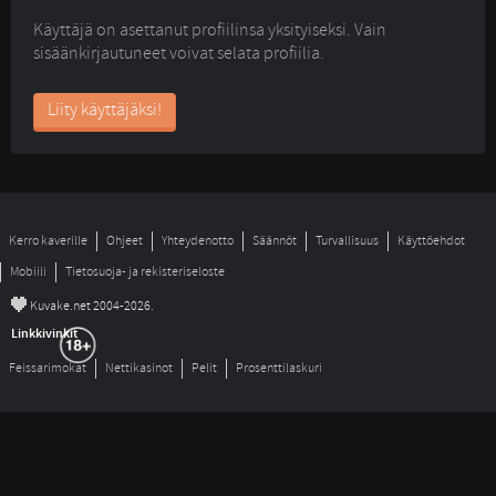
Käyttäjä on asettanut profiilinsa yksityiseksi. Vain
sisäänkirjautuneet voivat selata profiilia.
Liity käyttäjäksi!
Kerro kaverille
Ohjeet
Yhteydenotto
Säännöt
Turvallisuus
Käyttöehdot
Mobiili
Tietosuoja- ja rekisteriseloste
©
Kuvake.net 2004-2026.
Linkkivinkit
Feissarimokat
Nettikasinot
Pelit
Prosenttilaskuri