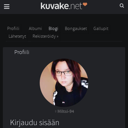
Profiili
Albumi
Blogi
Bongaukset
Gallupit
Lähetetyt
Rekisteröidy »
Profiili
Miltsi-94
Kirjaudu sisään