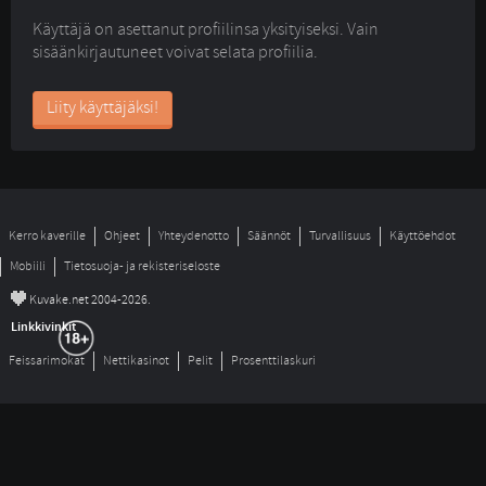
Käyttäjä on asettanut profiilinsa yksityiseksi. Vain
sisäänkirjautuneet voivat selata profiilia.
Liity käyttäjäksi!
Kerro kaverille
Ohjeet
Yhteydenotto
Säännöt
Turvallisuus
Käyttöehdot
Mobiili
Tietosuoja- ja rekisteriseloste
©
Kuvake.net 2004-2026.
Linkkivinkit
Feissarimokat
Nettikasinot
Pelit
Prosenttilaskuri