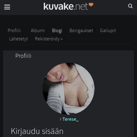
Profiili
Albumi
Blogi
Bongaukset
Gallupit
Lähetetyt
Rekisteröidy »
Profiili
Terese_
Kirjaudu sisään