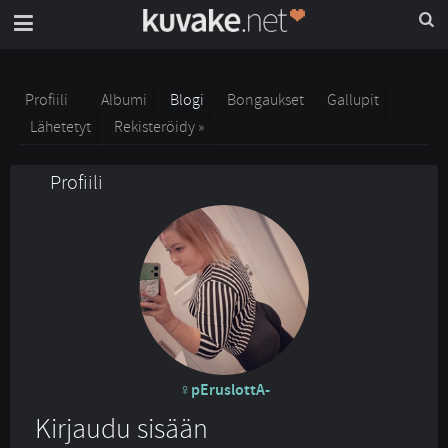
Profiili
Albumi
Blogi
Bongaukset
Gallupit
Lähetetyt
Rekisteröidy »
Profiili
pEruslottA-
Kirjaudu sisään