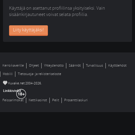
Käyttäjä on asettanut profiilinsa yksityiseksi. Vain
sisäänkirjautuneet voivat selata profiilia.
Liity käyttäjäksi!
Kerro kaverille
Ohjeet
Yhteydenotto
Säännöt
Turvallisuus
Käyttöehdot
Mobiili
Tietosuoja- ja rekisteriseloste
©
Kuvake.net 2004-2026.
Linkkivinkit
Feissarimokat
Nettikasinot
Pelit
Prosenttilaskuri