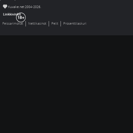
©
Kuvake.net 2004-2026.
Linkkivinkit
Feissarimokat
Nettikasinot
Pelit
Prosenttilaskuri