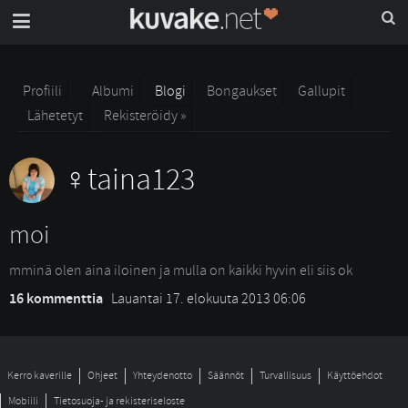
Profiili
Albumi
Blogi
Bongaukset
Gallupit
Lähetetyt
Rekisteröidy »
taina123
moi
mminä olen aina iloinen ja mulla on kaikki hyvin eli siis ok 
16 kommenttia
Lauantai 17. elokuuta 2013 06:06
Kerro kaverille
Ohjeet
Yhteydenotto
Säännöt
Turvallisuus
Käyttöehdot
Mobiili
Tietosuoja- ja rekisteriseloste