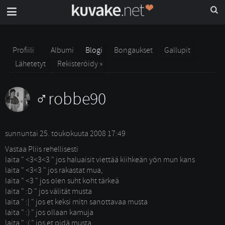
Profiili
Albumi
Blogi
Bongaukset
Gallupit
Lähetetyt
Rekisteröidy »
robbe90
sunnuntai 25. toukokuuta 2008 17:49
Vastaa Pliis rehellisesti
laita " <3<3<3 " jos haluaisit viettää kiihkeän yön mun kans
laita " <3<3 " jos rakastat mua,
laita " <3 " jos olen suht koht tärkeä
laita " :D " jos välität musta
laita " :| " jos et keksi mitn sanottavaa musta
laita " :) " jos ollaan kamuja
laita " :( " jos et pidä musta