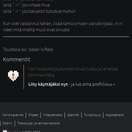
laita " :< " jos vihaat mua
laita " :> " jos haluaisit tutustua muhun
Kun olet vastannut tähän, lisää tämä omaan päiväkirjaasi, niin 
näet mitä mieltä muut ovat sinusta
Taustalla soi: Satan Is Real
Kommentit
Vain sisäänkirjautuneet voivat lukea ja lähettää
kommentteja.
Liity käyttäjäksi nyt
- ja luo oma profiilisivu »
Kerro kaverille
Ohjeet
Yhteydenotto
Säännöt
Turvallisuus
Käyttöehdot
Mobiili
Tietosuoja- ja rekisteriseloste