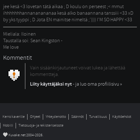
jee kesä <3 lovetan tätä aikaa ; D koulu on perseest ;< mmut 
ihhhhhhhannananananaa kesä alko banaannana tanssiii <33 xD
by yks tyyppi ; D Jota EN mainitse nimeltä ;')))) I'M SO HAPPY <33
Mieliala: Iloinen 
Taustalla soi: Sean Kingston -
Me love
Kommentit
Vain sisäänkirjautuneet voivat lukea ja lähettää
kommentteja.
Liity käyttäjäksi nyt
- ja luo oma profiilisivu »
Kerro kaverille
Ohjeet
Yhteydenotto
Säännöt
Turvallisuus
Käyttöehdot
Mobiili
Tietosuoja- ja rekisteriseloste
©
Kuvake.net 2004-2026.