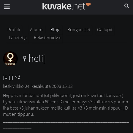
Profiili
Albumi
Blogi
Bongaukset
Gallupit
Lähetetyt
Rekisteröidy »
heli]
jeijjj <3
keskiviikko 04. kesäkuuta 2008 15:13
Hyppäsin tänää Iidal (sil pikkuponil, jost on kuvii tuol kansioss)
hypättii ilmansatulaa 60 cm ; D mei ennätys <3 kullttta <3 ponion
iha best <3 juhannuksen meille kullllta <3 <3 meinasin tippuu :_D
mut en tippunu.
_____________________________________________________
____________