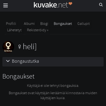
Profiili
Albumi
Blogi
Bongaukset
Gallupit
Lähetetyt
Rekisteröidy »
heli]
Bongaustutka
Bongaukset
Käyttäjä ei ole tehnyt bongauksia.
Bongaukset ovat käyttäjän keräämiä kiinnostavia muiden
käyttäjien kuvia.