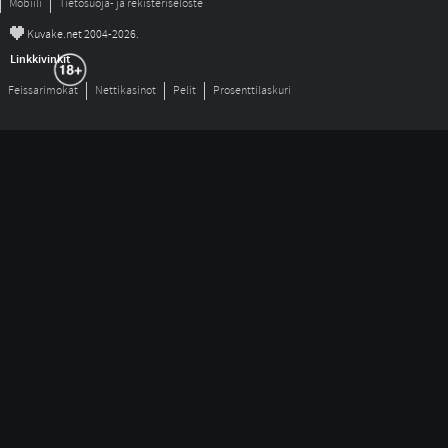
Mobiili
Tietosuoja- ja rekisteriseloste
©
Kuvake.net 2004-2026.
Linkkivinkit
Feissarimokat
Nettikasinot
Pelit
Prosenttilaskuri