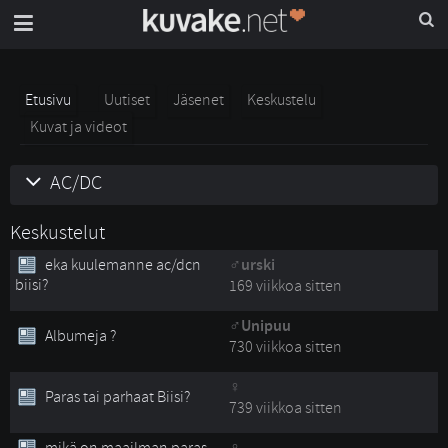
Etusivu
Uutiset
Jäsenet
Keskustelu
Kuvat ja videot
AC/DC
Keskustelut
eka kuulemanne ac/dcn
urski
biisi?
169 viikkoa sitten
Unipuu
Albumeja ?
730 viikkoa sitten
Paras tai parhaat Biisi?
739 viikkoa sitten