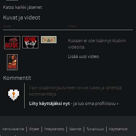
Katso kaikki jäsenet
Kuvat ja videot
Kuvat
Videot
Kukaan ei ole lisännyt klubiin
videoita.
Lisää uusi video
Kommentit
Vain sisäänkirjautuneet voivat lukea ja lähettää
kommentteja.
Liity käyttäjäksi nyt
- ja luo oma profiilisivu »
Kerro kaverille
Ohjeet
Yhteydenotto
Säännöt
Turvallisuus
Käyttöehdot