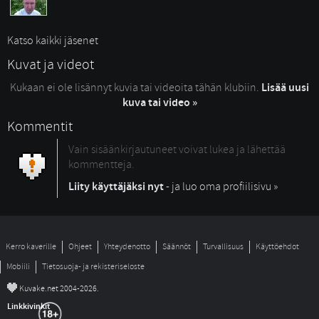
Katso kaikki jäsenet
Kuvat ja videot
Kukaan ei ole lisännyt kuvia tai videoita tähän klubiin.
Lisää uusi
kuva tai video »
Kommentit
Vain sisäänkirjautuneet voivat lukea ja lähettää
kommentteja.
Liity käyttäjäksi nyt
- ja luo oma profiilisivu »
Kerro kaverille
Ohjeet
Yhteydenotto
Säännöt
Turvallisuus
Käyttöehdot
Mobiili
Tietosuoja- ja rekisteriseloste
©
Kuvake.net 2004-2026.
Linkkivinkit