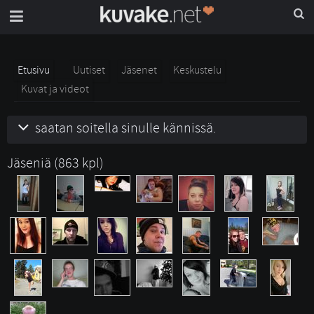
Etusivu
Uutiset
Jäsenet
Keskustelu
Kuvat ja videot
saatan soitella sinulle kännissä.
Jäseniä (863 kpl)