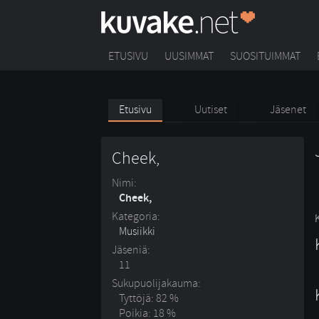
ETUSIVU
UUSIMMAT
SUOSITUIMMAT
Etusivu
Uutiset
Jäsenet
Cheek,
Nimi:
Cheek,
Kategoria:
Musiikki
Jäseniä:
11
Sukupuolijakauma:
Tyttöjä: 82 %
Poikia: 18 %