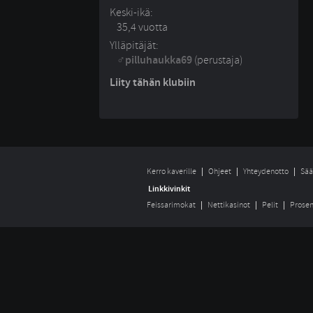
Keski-ikä:
35,4 vuotta
Ylläpitäjät:
pilluhaukka69
(perustaja)
Liity tähän klubiin
Kerro kaverille
Ohjeet
Yhteydenotto
Sää
Linkkivinkit
Feissarimokat
Nettikasinot
Pelit
Prosen