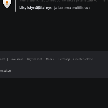
Vain sisäänkirjautuneet voivat lukea ja lähettää kommen
Liity käyttäjäksi nyt
- ja luo oma profiilisivu »
nnöt
Turvallisuus
Käyttöehdot
Mobiili
Tietosuoja- ja rekisteriseloste
ttilaskuri