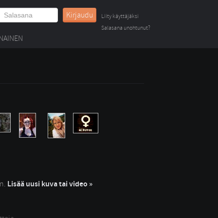
Kirjaudu
Liity käyttäjäksi
Salasana unohtunut?
NAINEN
in.
Lisää uusi kuva tai video »