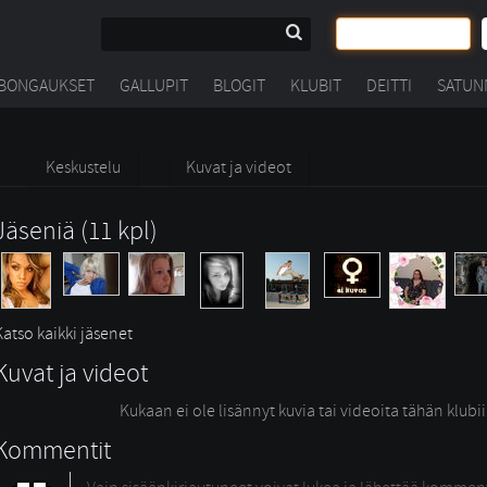
BONGAUKSET
GALLUPIT
BLOGIT
KLUBIT
DEITTI
SATUN
Keskustelu
Kuvat ja videot
Jäseniä (11 kpl)
Katso kaikki jäsenet
Kuvat ja videot
Kukaan ei ole lisännyt kuvia tai videoita tähän klubi
Kommentit