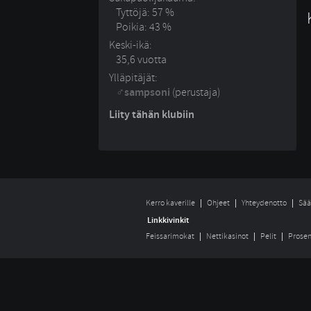
Tyttöjä: 57 %
Poikia: 43 %
Keski-ikä:
35,6 vuotta
Ylläpitäjät:
sampsoni
(perustaja)
Liity tähän klubiin
Kerro kaverille
Ohjeet
Yhteydenotto
Sää
Linkkivinkit
Feissarimokat
Nettikasinot
Pelit
Prosen