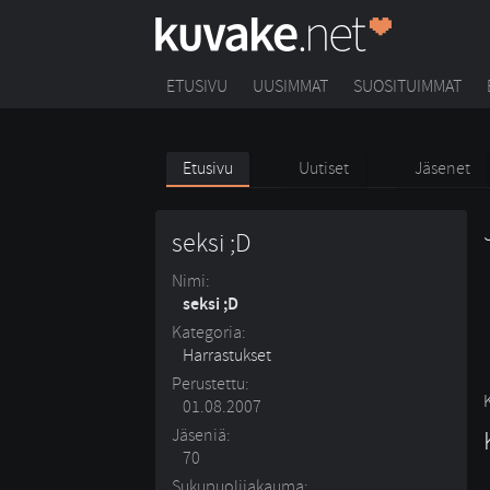
ETUSIVU
UUSIMMAT
SUOSITUIMMAT
Etusivu
Uutiset
Jäsenet
seksi ;D
Nimi:
seksi ;D
Kategoria:
Harrastukset
Perustettu:
01.08.2007
Jäseniä:
70
Sukupuolijakauma: