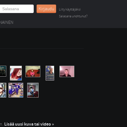
Kirjaudu
Liity käyttäjäksi
Salasana unohtunut?
NAINEN
in.
Lisää uusi kuva tai video »