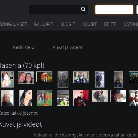
BONGAUKSET
GALLUPIT
BLOGIT
KLUBIT
DEITTI
SATUN
Keskustelu
Kuvat ja videot
Jäseniä (70 kpl)
Katso kaikki jäsenet
Kuvat ja videot
Kukaan ei ole lisännyt kuvia tai videoita tähän klubi