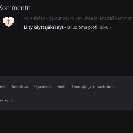
Kommentit
Vain sisäänkirjautuneet voivat lukea ja lähettää kommen
Liity käyttäjäksi nyt
- ja luo oma profiilisivu »
nnöt
Turvallisuus
Käyttöehdot
Mobiili
Tietosuoja- ja rekisteriseloste
ttilaskuri