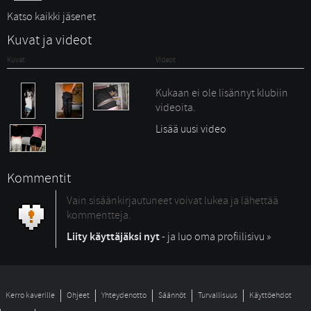
Katso kaikki jäsenet
Kuvat ja videot
Kuvat
Videot
Kukaan ei ole lisännyt klubiin
videoita.
Lisää uusi video
Kommentit
Vain sisäänkirjautuneet voivat lukea ja lähettää
kommentteja.
Liity käyttäjäksi nyt
- ja luo oma profiilisivu »
Kerro kaverille
Ohjeet
Yhteydenotto
Säännöt
Turvallisuus
Käyttöehdot