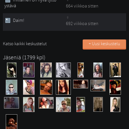
millainen on hyvä tyttö
ystävä
664 viikkoa sitten
Daim!
692 viikkoa sitten
Katso kaikki keskustelut
+ Uusi keskustelu
Jäseniä (1799 kpl)