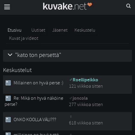
Etusivu
Uutiset
Jäsenet
Keskustelu
Kuvat ja videot
"kato ton persettä"
Keskustelut
Roellipeikko
Millainen on hyvä perse :)
121 viikkoa sitten
Re: Mikä on hyvä näköine
joncola
perse?
277 viikkoa sitten
ONKO KOOLLA VÄLI???
618 viikkoa sitten