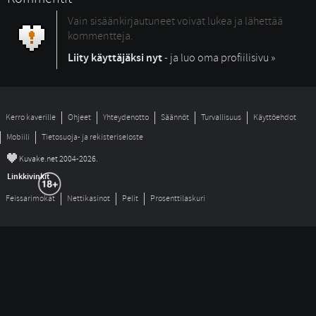
Vain sisäänkirjautuneet voivat lukea ja lähettää
kommentteja.
Liity käyttäjäksi nyt
- ja luo oma profiilisivu »
Kerro kaverille
Ohjeet
Yhteydenotto
Säännöt
Turvallisuus
Käyttöehdot
Mobiili
Tietosuoja- ja rekisteriseloste
©
Kuvake.net 2004-2026.
Linkkivinkit
Feissarimokat
Nettikasinot
Pelit
Prosenttilaskuri